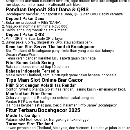
Simpan link alternatif customer services, agar mudah berbicara dengan kami 
mendapatkan informasi link alternatif anti blokir.
Panduan Deposit Slot Dana & QRIS
Bocahgacor mendukung deposit via Dana, QRIS, dan OVO. Begini caranya:
Deposit Pakai Dana
Buka menu deposit → Pilih "DANA".
Masukkan nominal (minimal Rp50.000).
Saldo langsung masuk dalam 1 menit!
Deposit Pakai QRIS
Pilih "QRIS" → Scan kode QR di layar.
Bayar pakai GoPay, ShopeePay, Ovo, atau aplikasi bank.
Keunikan Slot Server Thailand di Bocahgacor
Slot Thailand di Bocahgacor punya kelebihan yang beda dari lainnya:
Desain Warna-Warni
Tema cerah dengan karakter lucu seperti gajah dan naga.
Fitur Bonus Lebih Sering
Rata-rata bonus muncul tiap 10 putaran.
Bahasa Indonesia Tersedia
Meski server Thailand, semua petunjuk game pakai bahasa Indonesia.
Tips Main Slot Online Biar Gacor
Pilih Slot dengan Volatilitas Rendah
Contoh: Sweet Bonanza (volatilitas rendah), sering kasih kemenangan kecil.
Manfaatkan Fitur Demo
Coba versi gratis di Bocahgacor sebelum pakai uang asli.
Pantau RTP Live Hari Ini
RTP bisa berubah setiap jam. Cek di halaman "Info Game" Bocahgacor.
Fitur Terbaru Bocahgacor 2025
Mode Turbo Spin
Putaran slot lebih cepat 2x, biar gak ngantuk nunggu!
Turnamen Slot Thailand
Lawan pemain dari Thailand, Malaysia, dan Vietnam. Hadiahnya jalan-jalan ke