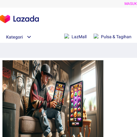
MASU
LazMall
Pulsa & Tagihan
Kategori