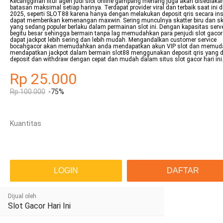
Kecanggihan fitur agen judi slot online gampang menang juga akan disediaka
batasan maksimal setiap harinya. Terdapat provider viral dan terbaik saat ini d
2025, seperti SLOT88 karena hanya dengan melakukan deposit qris secara in
dapat memberikan kemenangan maxwin. Sering munculnya skatter biru dan ska
yang sedang populer berlaku dalam permainan slot ini. Dengan kapasitas serv
begitu besar sehingga bermain tanpa lag memudahkan para penjudi slot gacor
dapat jackpot lebih sering dan lebih mudah. Mengandalkan customer service
bocahgacor akan memudahkan anda mendapatkan akun VIP slot dan memu
mendapatkan jackpot dalam bermain slot88 menggunakan deposit qris yang 
deposit dan withdraw dengan cepat dan mudah dalam situs slot gacor hari ini
Rp 25.000
Rp.100.000
-75%
Kuantitas
LOGIN
DAFTAR
Dijual oleh
Slot Gacor Hari Ini