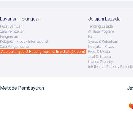
Layanan Pelanggan
Jelajahi Lazada
Pusat Bantuan
Tentang Lazada
Cara Pembelian
Afﬁliate Program
Pengiriman
Karir
Kebijakan Produk Internasional
Syarat & Ketentuan
Cara Pengembalian
Kebijakan Privasi
Ada pertanyaan? Hubungi kami di live chat (24 Jam)
Press & Media
Jual Di Lazada
Lazada Security
Intellectual Property Protecti
Metode Pembayaran
Ja